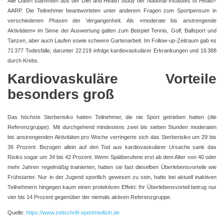
Alle Daten stammten aus der Diet and Health Study der National Institutes of Health-
AARP. Die Teilnehmer beantworteten unter anderem Fragen zum Sportpensum in
verschiedenen Phasen der Vergangenheit. Als »moderate bis anstrengende
Aktivitäten« im Sinne der Auswertung galten zum Beispiel Tennis, Golf, Ballsport und
Tanzen, aber auch Laufen sowie schwere Gartenarbeit. Im Follow-up-Zeitraum gab es
71 377 Todesfälle, darunter 22 219 infolge kardiovaskulärer Erkrankungen und 16 388
durch Krebs.
Kardiovaskuläre Vorteile
besonders groß
Das höchste Sterberisiko hatten Teilnehmer, die nie Sport getrieben hatten (die
Referenzgruppe). Mit durchgehend mindestens zwei bis sieben Stunden moderaten
bis anstrengenden Aktivitäten pro Woche verringerte sich das Sterberisiko um 29 bis
36 Prozent. Bezogen allein auf den Tod aus kardiovaskulärer Ursache sank das
Risiko sogar um 34 bis 42 Prozent. Wenn Spätberufene erst ab dem Alter von 40 oder
mehr Jahren regelmäßig trainierten, hatten sie fast dieselben Überlebensvorteile wie
Frühstarter. Nur in der Jugend sportlich gewesen zu sein, hatte bei aktuell inaktiven
Teilnehmern hingegen kaum einen protektiven Effekt: Ihr Überlebensvorteil betrug nur
vier bis 14 Prozent gegenüber der niemals aktiven Referenzgruppe.
Quelle:
https://www.zeitschrift-sportmedizin.de