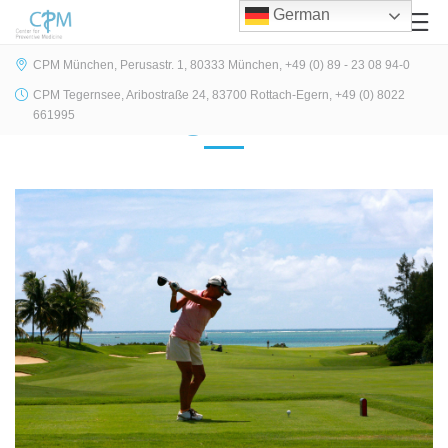
German
CPM München, Perusastr. 1, 80333 München, +49 (0) 89 - 23 08 94-0
CPM Tegernsee, Aribostraße 24, 83700 Rottach-Egern, +49 (0) 8022
Allgemein
661995