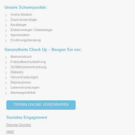
Unsere Schwerpunkte:
Innere Medizin
Gastroenterologie
Kardiologie
Endokrinologie / Diabetologie
Sportmedizin
Ernährungsberatung
Gesundheits Check Up – Beugen Sie vor:
Bluthochdruck
Fettstoffwechselstörung
Schilddrüsenerkrankung
Diabetes
Herzerkrankungen
Depressionen
Lebererkrankungen
Atemwegsinfekte
TERMIN ONLINE VEREINBAREN
Soziales Engagement
German Doctors
HMO