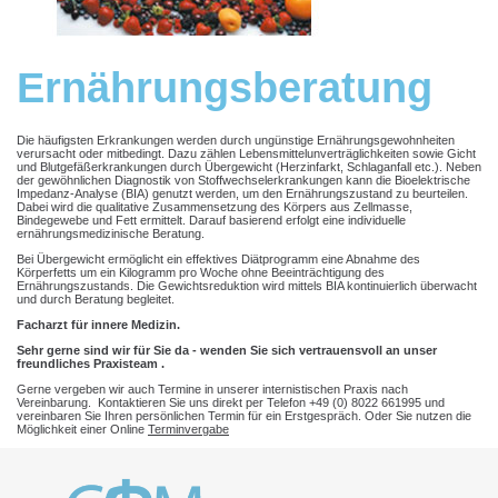
Ernährungsberatung
Die häufigsten Erkrankungen werden durch ungünstige Ernährungsgewohnheiten
verursacht oder mitbedingt. Dazu zählen Lebensmittelunverträglichkeiten sowie Gicht
und Blutgefäßerkrankungen durch Übergewicht (Herzinfarkt, Schlaganfall etc.). Neben
der gewöhnlichen Diagnostik von Stoffwechselerkrankungen kann die Bioelektrische
Impedanz-Analyse (BIA) genutzt werden, um den Ernährungszustand zu beurteilen.
Dabei wird die qualitative Zusammensetzung des Körpers aus Zellmasse,
Bindegewebe und Fett ermittelt. Darauf basierend erfolgt eine individuelle
ernährungsmedizinische Beratung.
Bei Übergewicht ermöglicht ein effektives Diätprogramm eine Abnahme des
Körperfetts um ein Kilogramm pro Woche ohne Beeinträchtigung des
Ernährungszustands. Die Gewichtsreduktion wird mittels BIA kontinuierlich überwacht
und durch Beratung begleitet.
Facharzt für innere Medizin.
Sehr gerne sind wir für Sie da - wenden Sie sich vertrauensvoll an unser
freundliches Praxisteam .
Gerne vergeben wir auch Termine in unserer internistischen Praxis nach
Vereinbarung. Kontaktieren Sie uns direkt per Telefon +49 (0) 8022 661995 und
vereinbaren Sie Ihren persönlichen Termin für ein Erstgespräch. Oder Sie nutzen die
Möglichkeit einer Online
Terminvergabe