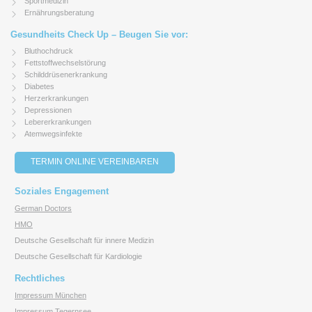
Sportmedizin
Ernährungsberatung
Gesundheits Check Up – Beugen Sie vor:
Bluthochdruck
Fettstoffwechselstörung
Schilddrüsenerkrankung
Diabetes
Herzerkrankungen
Depressionen
Lebererkrankungen
Atemwegsinfekte
TERMIN ONLINE VEREINBAREN
Soziales Engagement
German Doctors
HMO
Deutsche Gesellschaft für innere Medizin
Deutsche Gesellschaft für Kardiologie
Rechtliches
Impressum München
Impressum Tegernsee