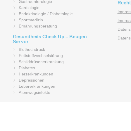
Gastroenterologie
Recht
Kardiologie
Impre
Endokrinologie / Diabetologie
Sportmedizin
Impres
Ernährungsberatung
Datens
Gesundheits Check Up – Beugen
Datens
Sie vor:
Bluthochdruck
Fettstoffwechselstörung
Schilddrüsenerkrankung
Diabetes
Herzerkrankungen
Depressionen
Lebererkrankungen
Atemwegsinfekte