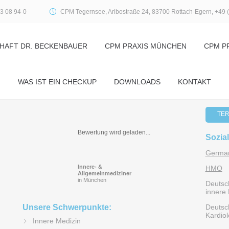
3 08 94-0
CPM Tegernsee, Aribostraße 24, 83700 Rottach-Egern, +49 
HAFT DR. BECKENBAUER
CPM PRAXIS MÜNCHEN
CPM P
WAS IST EIN CHECKUP
DOWNLOADS
KONTAKT
TER
Bewertung wird geladen...
Sozia
German
Innere- &
HMO
Allgemeinmediziner
in München
Deutsch
innere 
Unsere Schwerpunkte:
Deutsch
Kardiol
Innere Medizin