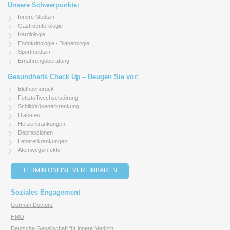
Unsere Schwerpunkte:
Innere Medizin
Gastroenterologie
Kardiologie
Endokrinologie / Diabetologie
Sportmedizin
Ernährungsberatung
Gesundheits Check Up – Beugen Sie vor:
Bluthochdruck
Fettstoffwechselstörung
Schilddrüsenerkrankung
Diabetes
Herzerkrankungen
Depressionen
Lebererkrankungen
Atemwegsinfekte
TERMIN ONLINE VEREINBAREN
Soziales Engagement
German Doctors
HMO
Deutsche Gesellschaft für innere Medizin