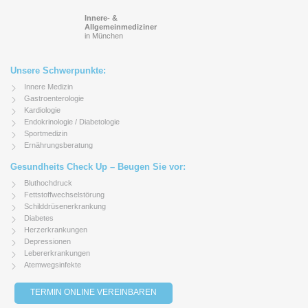
Innere- &
Allgemeinmediziner
in München
Unsere Schwerpunkte:
Innere Medizin
Gastroenterologie
Kardiologie
Endokrinologie / Diabetologie
Sportmedizin
Ernährungsberatung
Gesundheits Check Up – Beugen Sie vor:
Bluthochdruck
Fettstoffwechselstörung
Schilddrüsenerkrankung
Diabetes
Herzerkrankungen
Depressionen
Lebererkrankungen
Atemwegsinfekte
TERMIN ONLINE VEREINBAREN