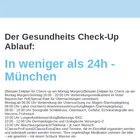
Der Gesundheits Check-Up
Ablauf:
In weniger als 24h -
München
(Beispiel Zeitplan für Check-up am Montag Morgen)(Beispiel Zeitplan für Check-up am
Montag Morgen)Sonntag:16:00 - 20:00 Uhr Vorbereitungsmedikament im Hotel
Bayerischer Hof(Special Rate für Übernachtungen vereinbart)
Montag:ab 06:00 Uhr Vorbereitung der Untersuchung zur Magen-/Darmspiegelung
08:00 Uhr Labor (nüchtern) AnamneseuntersuchungMagen-/Darmspiegelung1
08:00 - 10:00 Uhr Sonografie Schilddrüse, Oberbauch, Gefäße, Echokardiografie des
Herzens.Frühstück
10:00 Uhr LungenfunktionsprüfungBelastungs-EKG
10:00 - 12:00 Uhr Dermatologische und Urologische Vorsorge1+2
13:00 Uhr Abschlussgespräch/Telefonat – je nach Wunsch
1ClassicProFound2ClassicExtraDies sind Termine, die im Einzelfall organisiert werden
und individuell variiert werden können. *Ihre regelmäßige Medikation nehmen Sie bitte
– wie gewohnt – mit einem Schluck Wasser ein.