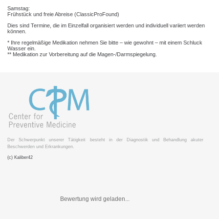
Samstag:
Frühstück und freie Abreise (ClassicProFound)
Dies sind Termine, die im Einzelfall organisiert werden und individuell variiert werden
können.
* Ihre regelmäßige Medikation nehmen Sie bitte – wie gewohnt – mit einem Schluck
Wasser ein.
** Medikation zur Vorbereitung auf die Magen-/Darmspiegelung.
Der Schwerpunkt unserer Tätigkeit besteht in der Diagnostik und Behandlung akuter
Beschwerden und Erkrankungen.
(c) Kaliber42
Bewertung wird geladen...