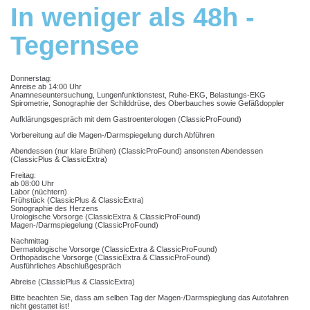
In weniger als 48h -
Tegernsee
Donnerstag:
Anreise ab 14:00 Uhr
Anamneseuntersuchung, Lungenfunktionstest, Ruhe-EKG, Belastungs-EKG
Spirometrie, Sonographie der Schilddrüse, des Oberbauches sowie Gefäßdoppler
Aufklärungsgespräch mit dem Gastroenterologen (ClassicProFound)
Vorbereitung auf die Magen-/Darmspiegelung durch Abführen
Abendessen (nur klare Brühen) (ClassicProFound) ansonsten Abendessen
(ClassicPlus & ClassicExtra)
Freitag:
ab 08:00 Uhr
Labor (nüchtern)
Frühstück (ClassicPlus & ClassicExtra)
Sonographie des Herzens
Urologische Vorsorge (ClassicExtra & ClassicProFound)
Magen-/Darmspiegelung (ClassicProFound)
Nachmittag
Dermatologische Vorsorge (ClassicExtra & ClassicProFound)
Orthopädische Vorsorge (ClassicExtra & ClassicProFound)
Ausführliches Abschlußgespräch
Abreise (ClassicPlus & ClassicExtra)
Bitte beachten Sie, dass am selben Tag der Magen-/Darmspieglung das Autofahren
nicht gestattet ist!