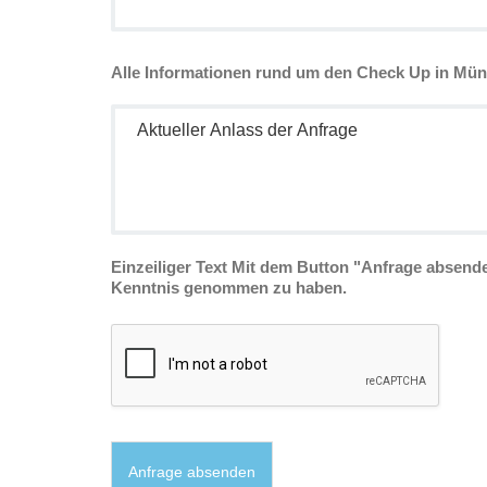
A
Alle Informationen rund um den Check Up in Mün
l
l
A
e
k
I
t
n
u
f
e
o
l
r
l
m
e
Einzeiliger Text Mit dem Button "Anfrage absend
a
r
Kenntnis genommen zu haben.
t
A
i
n
o
l
n
a
e
s
n
s
r
d
u
e
Anfrage absenden
n
r