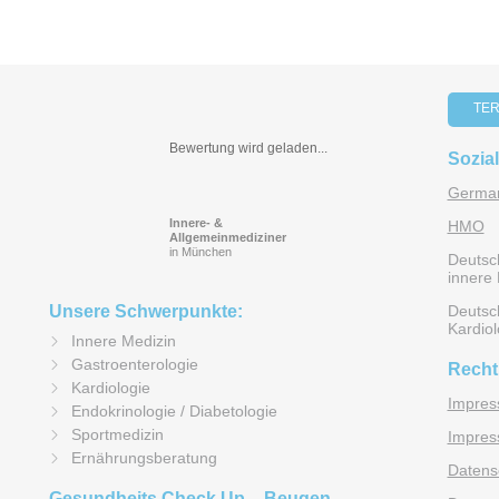
d
u
m
d
e
TER
n
C
Bewertung wird geladen...
Sozia
h
e
German
c
Innere- &
HMO
k
Allgemeinmediziner
in München
U
Deutsch
p
innere 
a
Unsere Schwerpunkte:
Deutsch
m
Kardiol
Innere Medizin
T
Gastroenterologie
e
Recht
Kardiologie
g
Impre
Endokrinologie / Diabetologie
e
r
Sportmedizin
Impres
n
Ernährungsberatung
Datens
s
Gesundheits Check Up – Beugen