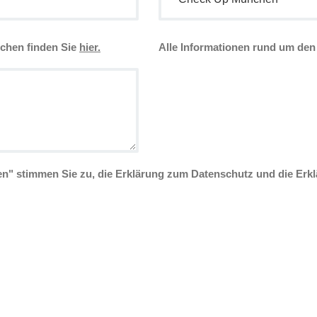
A
chen finden Sie
hier.
Alle Informationen rund um de
l
l
e
I
n
f
o
r
m
en" stimmen Sie zu, die Erklärung zum Datenschutz und die Erkl
a
t
i
o
n
e
n
r
u
n