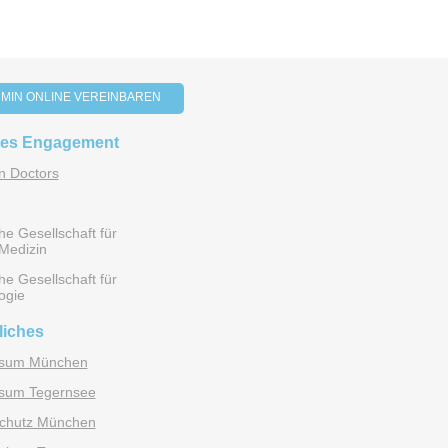
MIN ONLINE VEREINBAREN
les Engagement
 Doctors
e Gesellschaft für
Medizin
e Gesellschaft für
ogie
liches
ssum München
sum Tegernsee
chutz München