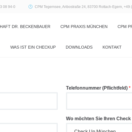
3 08 94-0
CPM Tegernsee, Aribostraße 24, 83700 Rottach-Egern, +49 
HAFT DR. BECKENBAUER
CPM PRAXIS MÜNCHEN
CPM P
WAS IST EIN CHECKUP
DOWNLOADS
KONTAKT
Telefonnummer (Pflichtfeld)
*
Wo möchten Sie Ihren Check