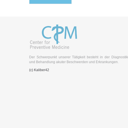
d
A
u
n
m
f
d
r
e
a
n
g
C
e
h
e
c
Der Schwerpunkt unserer Tätigkeit besteht in der Diagnostik
k
und Behandlung akuter Beschwerden und Erkrankungen.
U
(c) Kaliber42
p
i
n
M
ü
n
c
h
e
n