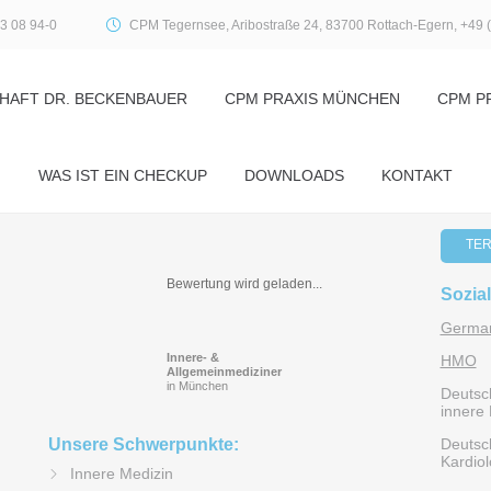
3 08 94-0
CPM Tegernsee, Aribostraße 24, 83700 Rottach-Egern, +49 
HAFT DR. BECKENBAUER
CPM PRAXIS MÜNCHEN
CPM P
WAS IST EIN CHECKUP
DOWNLOADS
KONTAKT
TER
Bewertung wird geladen...
Sozia
German
Innere- &
HMO
Allgemeinmediziner
in München
Deutsch
innere 
Unsere Schwerpunkte:
Deutsch
Kardiol
Innere Medizin