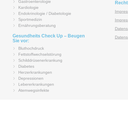
Gastroenterologie
Recht
Kardiologie
Impre
Endokrinologie / Diabetologie
Sportmedizin
Impres
Ernährungsberatung
Datens
Gesundheits Check Up – Beugen
Datens
Sie vor:
Bluthochdruck
Fettstoffwechselstörung
Schilddrüsenerkrankung
Diabetes
Herzerkrankungen
Depressionen
Lebererkrankungen
Atemwegsinfekte